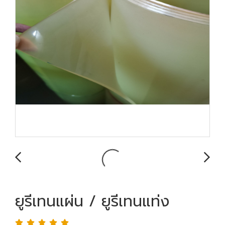
ยูรีเทนแผ่น / ยูรีเทนแท่ง