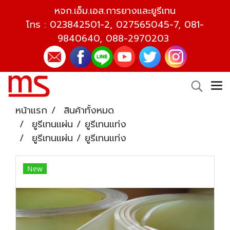
หจก.เอ็ม.เอส.การยางและยูรีเทน
โทร :
023842501-2
,
027565045-7
,
081-
9840640
,
088-2970203
หน้าแรก
สินค้าทั้งหมด
ยูรีเทนแผ่น / ยูรีเทนแท่ง
ยูรีเทนแผ่น / ยูรีเทนแท่ง
New