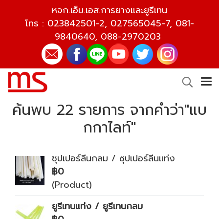
หจก.เอ็ม.เอส.การยางและยูรีเทน
โทร :
023842501-2
,
027565045-7
,
081-
9840640
,
088-2970203
ค้นพบ 22 รายการ จากคำว่า"แบ
กกาไลท์"
ซุปเปอร์ลีนกลม / ซุปเปอร์ลีนแท่ง
฿0
(Product)
ยูรีเทนแท่ง / ยูรีเทนกลม