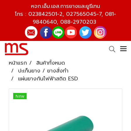
หจก.เอ็ม.เอส.การยางและยูรีเทน
โทร :
023842501-2
,
027565045-7
,
081-
9840640
,
088-2970203
หน้าแรก
สินค้าทั้งหมด
ปะเก็นยาง / ยางสั่งทำ
แผ่นยางกันไฟฟ้าสถิต ESD
New