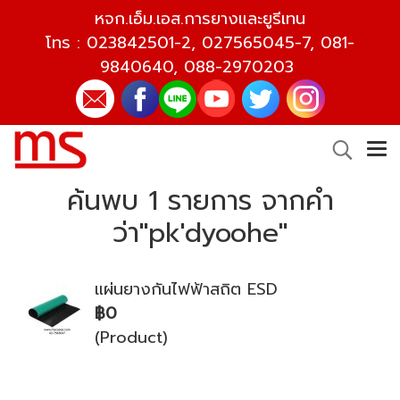
หจก.เอ็ม.เอส.การยางและยูรีเทน
โทร :
023842501-2
,
027565045-7
,
081-
9840640
,
088-2970203
ค้นพบ 1 รายการ จากคำ
ว่า"pk'dyoohe"
แผ่นยางกันไฟฟ้าสถิต ESD
฿0
(Product)