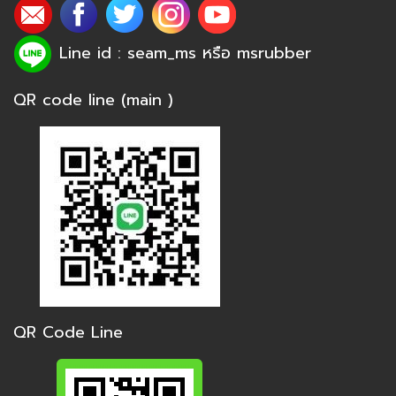
Line id : seam_ms หรือ
msrubber
QR code line (main )
QR Code Line