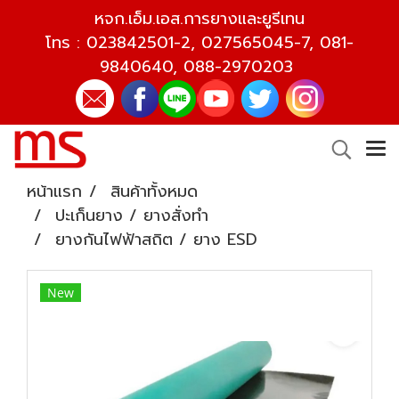
หจก.เอ็ม.เอส.การยางและยูรีเทน
โทร :
023842501-2
,
027565045-7
,
081-
9840640
,
088-2970203
หน้าแรก
สินค้าทั้งหมด
ปะเก็นยาง / ยางสั่งทำ
ยางกันไฟฟ้าสถิต / ยาง ESD
New