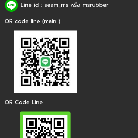
Line id : seam_ms หรือ
msrubber
QR code line (main )
QR Code Line