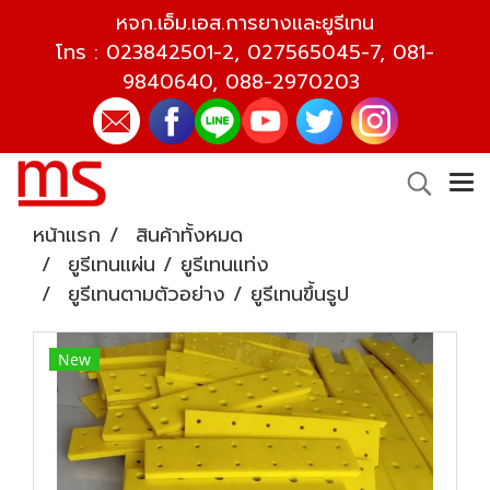
หจก.เอ็ม.เอส.การยางและยูรีเทน
โทร :
023842501-2
,
027565045-7
,
081-
9840640
,
088-2970203
หน้าแรก
สินค้าทั้งหมด
ยูรีเทนแผ่น / ยูรีเทนแท่ง
ยูรีเทนตามตัวอย่าง / ยูรีเทนขึ้นรูป
New