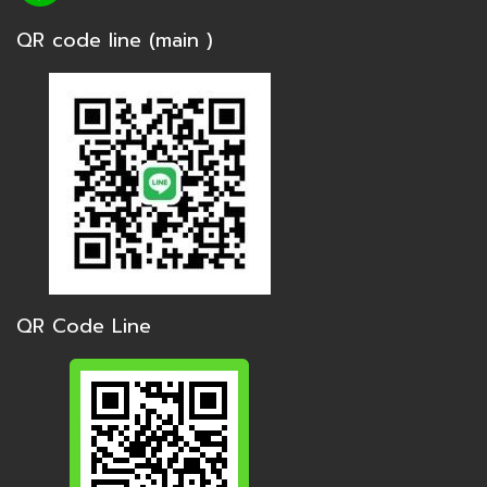
QR code line (main )
QR Code Line