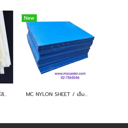
New
ซุปเปอร์ลีนกลม / ซุปเปอร์ลีนแท่ง
MC NYLON SHEET / เอ็มซีไนล่อนแผ่น หนา 40 - 50 มม.