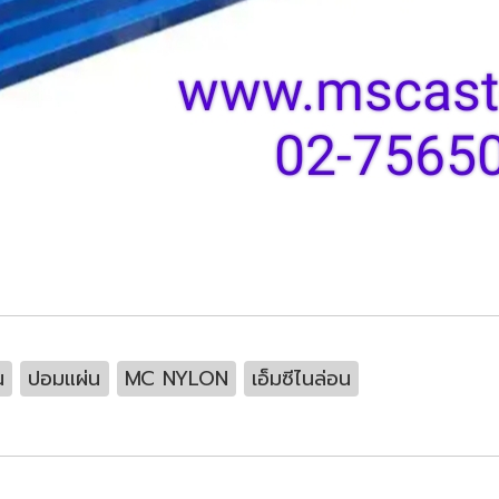
น
ปอมแผ่น
MC NYLON
เอ็มซีไนล่อน