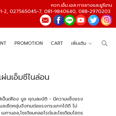
หจก.เอ็ม.เอส.การยางและยูรีเทน
1-2
,
027565045-7
,
081-9840640
,
088-2970203
ENT
PROMOTION
CART
เพิ่มเติม
นเอ็มซีไนล่อน
เป็นเฟือง บูช คุณสมบัติ - มีความแข็งแรง
วและยืดหยุ่นจึงทนต่อแรงกระแทกได้ดี ไม่
่น เมทานอล,โซเดียมคลอไรด์และโซเดียมไฮดร