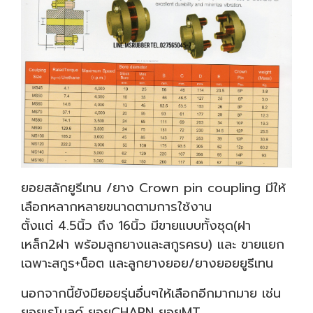
ยอยสลักยูรีเทน /ยาง Crown pin coupling มีให้
เลือกหลากหลายขนาดตามการใช้งาน
ตั้งแต่ 4.5นิ้ว ถึง 16นิ้ว มีขายแบบทั้งชุด(ฝา
เหล็ก2ฝา พร้อมลูกยางและสกูรครบ) และ ขายแยก
เฉพาะสกูร+น็อต และลูกยางยอย/ยางยอยยูรีเทน
นอกจากนี้ยังมียอยรุ่นอื่นๆให้เลือกอีกมากมาย เช่น
ยอยเรโนลด์ ยอยCHARN ยอยMT