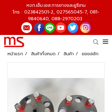
หจก.เอ็ม.เอส.การยางและยูรีเทน
โทร :
023842501-2
,
027565045-7
,
081-
9840640
,
088-2970203
หน้าแรก
สินค้าทั้งหมด
สินค้า
ยอยสลัก