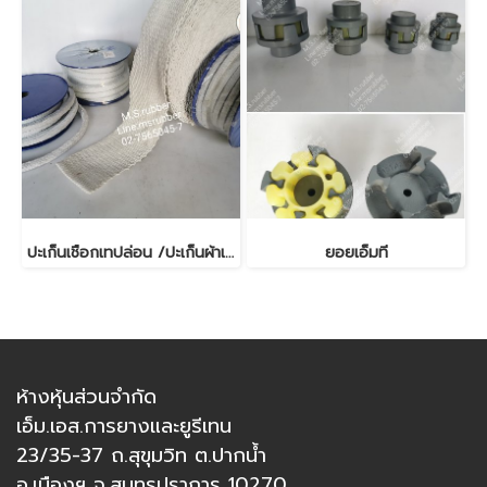
ปะเก็นเชือกเทปล่อน /ปะเก็นผ้าเทป
ยอยเอ็มที
ห้างหุ้นส่วนจำกัด
เอ็ม.เอส.การยางและยูรีเทน
23/35-37 ถ.สุขุมวิท ต.ปากน้ำ
อ.เมืองฯ จ.สมุทรปราการ 10270