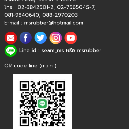
โทร :
02-3842501-2
,
02-7565045-7
,
081-9840640
,
088-2970203
E-mail :
msrubber@hotmail.com
Line id : seam_ms หรือ
msrubber
QR code line (main )