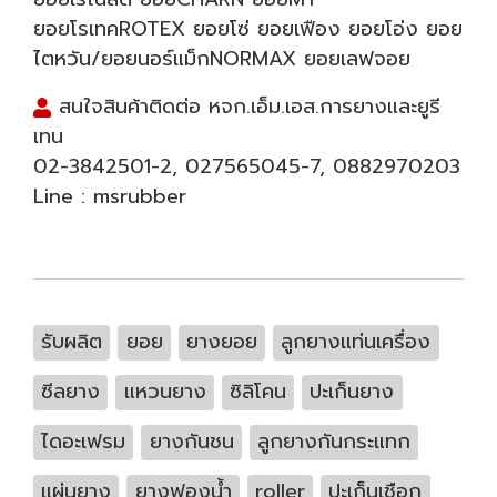
ยอยโรเทคROTEX ยอยโซ่ ยอยเฟือง ยอยโอ่ง ยอย
ไตหวัน/ยอยนอร์แม็กNORMAX ยอยเลฟจอย
สนใจสินค้าติดต่อ หจก.เอ็ม.เอส.การยางและยูรี
เทน
02-3842501
-2,
027565045
-7,
0882970203
Line :
msrubber
รับผลิต
ยอย
ยางยอย
ลูกยางแท่นเครื่อง
ซีลยาง
แหวนยาง
ซิลิโคน
ปะเก็นยาง
ไดอะเฟรม
ยางกันชน
ลูกยางกันกระแทก
แผ่นยาง
ยางฟองน้ำ
roller
ปะเก็นเชือก